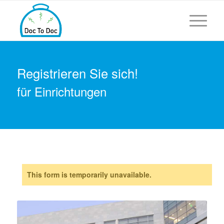
Registrieren Sie sich!
für Einrichtungen
This form is temporarily unavailable.